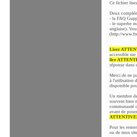
Ce fichier
lis
Deux complémen
- la
FAQ
GuppY
- le superbe m
anglaise). Vou
(
http://www.f
Lisez ATTEN
accessible sur
lire ATTEN
réponse dans 
Merci de ne pa
à l'utilisatio
disponible po
Un membre de 
souvent bien m
communauté des
avant de poser
ATTENTIVEME
Pour les reme
ou de mon site