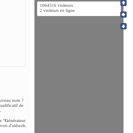
1064516 visiteurs
2 visiteurs en ligne
ouveau nom ?
alificatif de
.
e "
G
énérateur
avori d'aldweb.