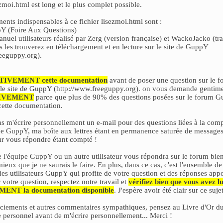
ezmoi.html
est long et le plus complet possible.
ts indispensables à ce fichier lisezmoi.html sont :
 (Foire Aux Questions)
anuel utilisateurs réalisé par Zerg (version française) et WackoJacko (tr
s les trouverez en téléchargement et en lecture sur le site de GuppY
reeguppy.org
).
TIVEMENT cette documentation
avant de poser une question sur le
f
 le site de GuppY (
http://www.freeguppy.org
). on vous demande gentime
TIVEMENT
parce que plus de 90% des questions posées sur le forum G
cette documentation.
s m'écrire personnellement un e-mail pour des questions liées à la co
n de GuppY, ma boîte aux lettres étant en permanence saturée de messag
ur vous répondre étant compté !
l'équipe GuppY ou un autre utilisateur vous répondra sur le
forum
bien
ieux que je ne saurais le faire. En plus, dans ce cas, c'est l'ensemble de
 utilisateurs GuppY qui profite de votre question et des réponses appo
 votre question, respectez notre travail et
vérifiez bien que vous avez l
NT la documentation disponible
. J'espère avoir été clair sur ce sujet
rciements et autres commentaires sympathiques, pensez au
Livre d'Or
du
 personnel avant de m'écrire personnellement... Merci !