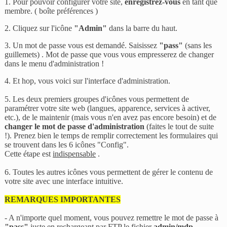
1. Pour pouvoir configurer votre site,
enregistrez-vous
en tant que
membre. ( boîte préférences )
2. Cliquez sur l'icône
"Admin"
dans la barre du haut.
3. Un mot de passe vous est demandé. Saisissez
"
pass"
(sans les
guillemets) . Mot de passe que vous vous empresserez de changer
dans le menu d'administration !
4. Et hop, vous voici sur l'interface d'administration.
5. Les deux premiers groupes d'icônes vous permettent de
paramétrer votre site web (langues, apparence, services à activer,
etc.), de le maintenir (mais vous n'en avez pas encore besoin) et de
changer le mot de passe d'administration
(faites le tout de suite
!). Prenez bien le temps de remplir correctement les formulaires qui
se trouvent dans les 6 icônes "Config".
Cette étape est
indispensable
.
6. Toutes les autres icônes vous permettent de gérer le contenu de
votre site avec une interface intuitive.
REMARQUES IMPORTANTES
- A n'importe quel moment, vous pouvez remettre le mot de passe à
"pass"
juste en rechargeant par FTP le fichier
admin/mdp.