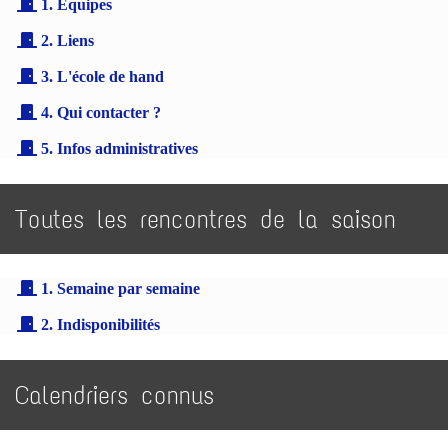
1. Équipes
2. Liens
3. L'école de hand
4. Qui contacter ?
5. Infos administratives
Toutes les rencontres de la saison
1. Semaine par semaine
2. Indisponibilités
Calendriers connus