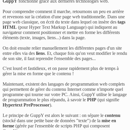
GuppY
fonctionne grâce aux dernières technologies web.
Pour comprendre comment il marche, retournons un peu en arrière
et revenons sur la création d'une page web traditionnelle. Dans une
page web classique, on écrit du texte dans lequel on insère des
tags
HTML
(pour Hyper Text Markup Language) qui indiquent au
navigateur comment positionner et mettre en forme les différents
éléments (texte, images, liens...) dans la page.
On doit ensuite relier manuellement les différentes pages d'un site
entre elles via des
liens
. Et, chaque fois qu'on veut modifier le rendu
de son site, il faut reprendre l'ensemble des pages...
C'est lourd et fastidieux, et on passe rapidement plus de temps à
gérer la mise en forme que le contenu !
Maintenant, existent des langages de programmation web complets
qui permettent de gérer du contenu Internet comme n'importe quel
programme qui tourne sur votre PC. Ainsi, GuppY utilise le langage
de programmation le plus répandu, à savoir le
PHP
(qui signifie
Hypertext PreProcessor
).
Le principe de GuppY est alors le suivant : on sépare le
contenu
(stocké dans une petite base de données "texte") de la
mise en
forme
(gérée par l'ensemble de scripts PHP qui composent