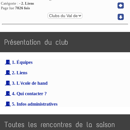
Catégorie :
- 2. Liens
Page lue
7026 fois
Présentation du club
1. Équipes
2. Liens
3. L'école de hand
4. Qui contacter ?
5. Infos administratives
Toutes les rencontres de la saison