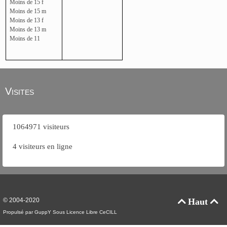
Moins de 15 f
Moins de 15 m
Moins de 13 f
Moins de 13 m
Moins de 11
Visites
1064971 visiteurs
4 visiteurs en ligne
© 2004-2020
Haut


Propulsé par GuppY
Sous Licence Libre CeCILL