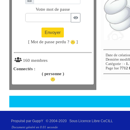
Votre mot de passe
Envoyer
[ Mot de passe perdu ?
]
Date de créatio
Dernière modif
160 membres
Catégorie :
- 1
Page lue
7712 f
Connectés :
( personne )
Propulsé par GuppY
© 2004-2020
Sous Licence Libre CeCILL
Document généré en 0.01 seconde