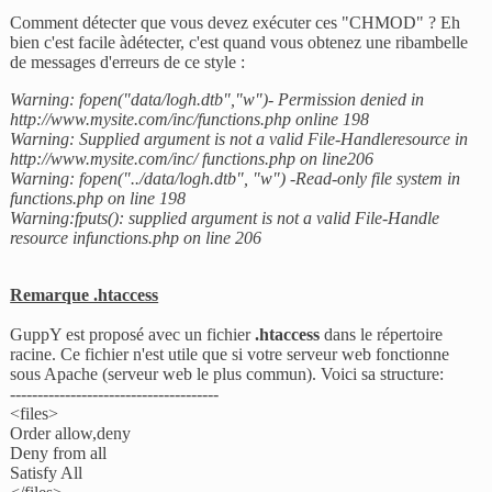
Comment détecter que vous devez exécuter ces "CHMOD" ? Eh
bien c'est facile àdétecter, c'est quand vous obtenez une ribambelle
de messages d'erreurs de ce style :
Warning: fopen("data/logh.dtb","w")- Permission denied in
http://www.mysite.com/inc/functions.php online 198
Warning: Supplied argument is not a valid File-Handleresource in
http://www.mysite.com/inc/ functions.php on line206
Warning: fopen("../data/logh.dtb", "w") -Read-only file system in
functions.php on line 198
Warning:fputs(): supplied argument is not a valid File-Handle
resource infunctions.php on line 206
Remarque .htaccess
GuppY est proposé avec un fichier
.htaccess
dans le répertoire
racine. Ce fichier n'est utile que si votre serveur web fonctionne
sous Apache (serveur web le plus commun). Voici sa structure:
--------------------------------------
<files>
Order allow,deny
Deny from all
Satisfy All