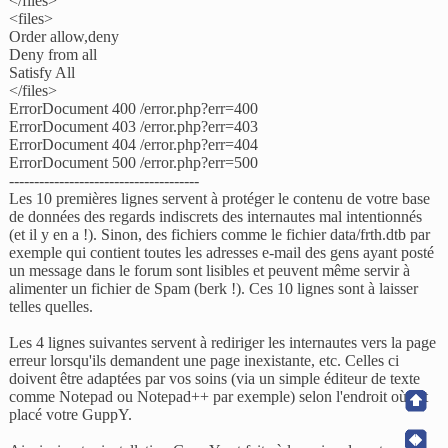
</files>
<files>
Order allow,deny
Deny from all
Satisfy All
</files>
ErrorDocument 400 /error.php?err=400
ErrorDocument 403 /error.php?err=403
ErrorDocument 404 /error.php?err=404
ErrorDocument 500 /error.php?err=500
--------------------------------------
Les 10 premières lignes servent à protéger le contenu de votre base
de données des regards indiscrets des internautes mal intentionnés
(et il y en a !). Sinon, des fichiers comme le fichier data/frth.dtb par
exemple qui contient toutes les adresses e-mail des gens ayant posté
un message dans le forum sont lisibles et peuvent même servir à
alimenter un fichier de Spam (berk !). Ces 10 lignes sont à laisser
telles quelles.
Les 4 lignes suivantes servent à rediriger les internautes vers la page
erreur lorsqu'ils demandent une page inexistante, etc. Celles ci
doivent être adaptées par vos soins (via un simple éditeur de texte
comme Notepad ou Notepad++ par exemple) selon l'endroit où est
placé votre GuppY.