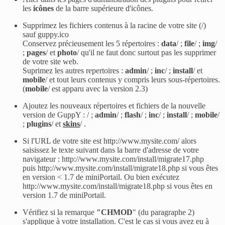
les
icônes
de la barre supérieure d'icônes.
Supprimez les fichiers contenus à la racine de votre site (/)
sauf guppy.ico
Conservez précieusement les 5 répertoires :
data
/ ;
file
/ ;
img
/
;
pages
/ et
photo
/ qu'il ne faut donc surtout pas les supprimer
de votre site web.
Suprimez les autres repertoires :
admin
/ ;
inc
/ ;
install
/ et
mobile
/ et tout leurs contenus y compris leurs sous-répertoires.
(
mobile
/ est apparu avec la version 2.3)
Ajoutez les nouveaux répertoires et fichiers de la nouvelle
version de GuppY : / ;
admin
/ ;
flash
/ ;
inc
/ ;
install
/ ;
mobile
/
;
plugins
/ et
skins
/ .
Si l'URL de votre site est http://www.mysite.com/ alors
saisissez le texte suivant dans la barre d'adresse de votre
navigateur :
http://www.mysite.com/install/migrate17.php
puis http://www.mysite.com/install/migrate18.php si vous êtes
en version < 1.7 de miniPortail. Ou bien exécutez
http://www.mysite.com/install/migrate18.php si vous êtes en
version 1.7 de miniPortail.
Vérifiez si la remarque
"
CHMOD
" (du paragraphe 2)
s'applique à votre installation. C'est le cas si vous avez eu à