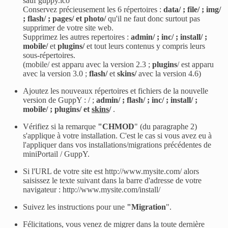
sauf guppy.ico
Conservez précieusement les 6 répertoires :
data/ ; file/ ; img/
; flash/ ; pages/ et photo/
qu'il ne faut donc surtout pas
supprimer de votre site web.
Supprimez les autres repertoires :
admin/ ; inc/ ; install/ ;
mobile/
et
plugins/
et tout leurs contenus y compris leurs
sous-répertoires.
(mobile/ est apparu avec la version 2.3 ;
plugins
/ est apparu
avec la version 3.0 ;
flash/
et
skins/
avec la version 4.6)
Ajoutez les nouveaux répertoires et fichiers de la nouvelle
version de GuppY : / ;
admin/ ; flash/ ; inc/ ; install/ ;
mobile/ ; plugins/ et
skins
/
.
Vérifiez si la remarque
"
CHMOD
" (du paragraphe 2)
s'applique à votre installation. C'est le cas si vous avez eu à
l'appliquer dans vos installations/migrations précédentes de
miniPortail / GuppY.
Si l'URL de votre site est http://www.mysite.com/ alors
saisissez le texte suivant dans la barre d'adresse de votre
navigateur : http://www.mysite.com/install/
Suivez les instructions pour une
"
Migration
".
Félicitations, vous venez de migrer dans la toute dernière