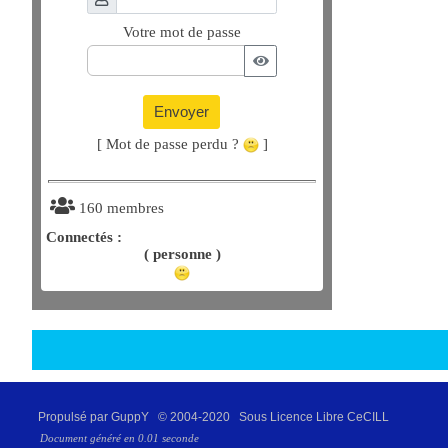
Votre mot de passe
Envoyer
[ Mot de passe perdu ?
]
160 membres
Connectés :
( personne )
Propulsé par GuppY
© 2004-2020
Sous Licence Libre CeCILL
Document généré en 0.01 seconde