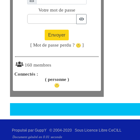
Votre mot de passe
Envoyer
[ Mot de passe perdu ?
]
160 membres
Connectés :
( personne )
Propulsé par GuppY
© 2004-2020
Sous Licence Libre CeCILL
Document généré en 0.01 seconde