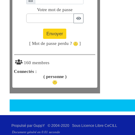
Votre mot de passe
Envoyer
[ Mot de passe perdu ?
]
160 membres
Connectés :
( personne )
Propulsé par GuppY
© 2004-2020
Sous Licence Libre CeCILL
Document généré en 0.01 seconde