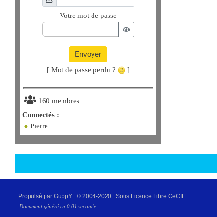
Votre mot de passe
Envoyer
[ Mot de passe perdu ?
]
160 membres
Connectés :
Pierre
Propulsé par GuppY
© 2004-2020
Sous Licence Libre CeCILL
Document généré en 0.01 seconde