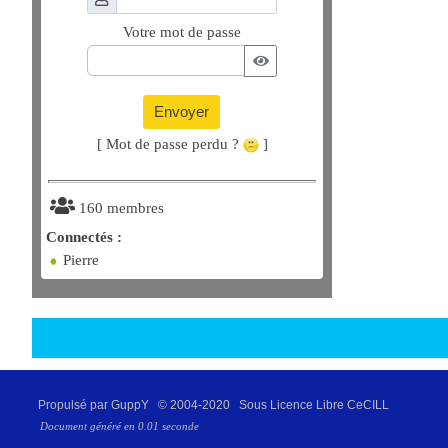
Votre mot de passe
Envoyer
[ Mot de passe perdu ?
]
160 membres
Connectés :
Pierre
Propulsé par GuppY
© 2004-2020
Sous Licence Libre CeCILL
Document généré en 0.01 seconde