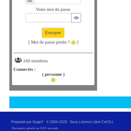
Votre mot de passe
Envoyer
[ Mot de passe perdu ?
]
160 membres
Connectés :
( personne )
Propulsé par GuppY
© 2004-2020
Sous Licence Libre CeCILL
Document généré en 0.01 seconde