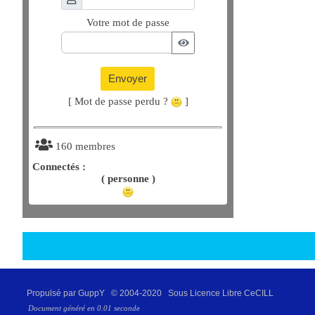
Votre mot de passe
Envoyer
[ Mot de passe perdu ?
]
160 membres
Connectés :
( personne )
Propulsé par GuppY
© 2004-2020
Sous Licence Libre CeCILL
Document généré en 0.01 seconde